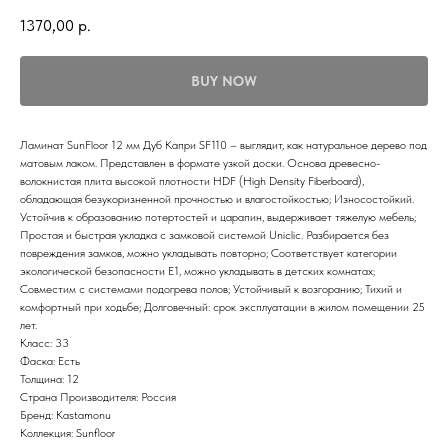
1370,00
р.
BUY NOW
Ламинат SunFloor 12 мм Дуб Капри SF110 – выглядит, как натуральное дерево под
матовым лаком. Представлен в формате узкой доски. Основа древесно-
волокнистая плита высокой плотности HDF (High Density Fiberboard),
обладающая безукоризненной прочностью и влагостойкостью; Износостойкий.
Устойчив к образованию потертостей и царапин, выдерживает тяжелую мебель;
Простая и быстрая укладка с замковой системой Uniclic. Разбирается без
повреждения замков, можно укладывать повторно; Соответствует категории
экологической безопасности Е1, можно укладывать в детских комнатах;
Совместим с системами подогрева полов; Устойчивый к возгоранию; Тихий и
комфортный при ходьбе; Долговечный: срок эксплуатации в жилом помещении 25
лет.
Класс: 33
Фаска: Есть
Толщина: 12
Страна Производителя: Россия
Бренд: Kastamonu
Коллекция: Sunfloor