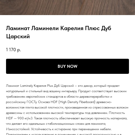
Ламинат Ламинели Карелия Плюс Дуб
Царский
1 170
р.
BUY NOW
Ламинат Laminely Карелия Plus Дуб Царский – это декор, который придает
натуральный и стильный вид вашему интерьеру. Продукт соответствует высоким
требованиям европейских стандартов в области деревопереработки и
российскому ГОСТу. Основа HDF (High Density Fiberboard) древесно-
волокнистая плита высокой плотности, произведенная из спрессованных волокон
древесины с использованием высокой температуры под давлением. Плотность
HDF — 900 кг/м3. Такая плотность обеспечивает высокую прочность материала,
что делает его идеальным стабилизационным слоем для ламината;
Износостойкий. Устойчивость к истиранию при перемещении мебели.
Предназначен к использованию в помещениях с высокой проходимостью и в