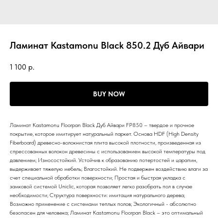
Ламинат Kastamonu Black 850.2 Дуб Айвари
1 100
р.
BUY NOW
Ламинат Kastamonu Floorpan Black Дуб Айвари FP850 – твердое и прочное
покрытие, которое имитирует натуральный паркет. Основа HDF (High Density
Fiberboard) древесно-волокнистая плита высокой плотности, произведенная из
спрессованных волокон древесины с использованием высокой температуры под
давлением; Износостойкий. Устойчив к образованию потертостей и царапин,
выдерживает тяжелую мебель; Влагостойкий. Не подвержен воздействию влаги за
счет специальной обработки поверхности; Простая и быстрая укладка с
замковой системой Uniclic, которая позволяет легко разобрать пол в случае
необходимости; Структура поверхности: имитация натурального дерева;
Возможно применение с системами теплых полов; Экологичный - абсолютно
безопасен для человека; Ламинат Kastamonu Floorpan Black – это оптимальный