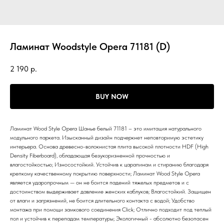
Ламинат Woodstyle Opera 71181 (D)
2 190
р.
BUY NOW
Ламинат Wood Style Opera Шанье белый 71181 – это имитация натурального
модульного паркета. Изысканный дизайн подчеркнет неповторимую эстетику
интерьера. Основа древесно-волокнистая плита высокой плотности HDF (High
Density Fiberboard), обладающая безукоризненной прочностью и
влагостойкостью; Износостойкий. Устойчив к царапинам и стиранию благодаря
крепкому качественному покрытию поверхности; Ламинат Wood Style Opera
является ударопрочным — он не боится падений тяжелых предметов и с
достоинством выдерживает давление женских каблуков; Влагостойкий. Защищен
от влаги и загрязнений, не боится длительного контакта с водой; Удобство
монтажа при помощи замкового соединения Click; Отлично подходит под теплый
пол и устойчив к перепадам температуры; Экологичный - абсолютно безопасен