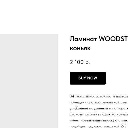
Ламинат WOODSTY
коньяк
2 100
р.
BUY NOW
34 класс износостойкости позвол
помещениях с экстремальной степ
углубление по длинной и по корот
становится очень похож на натур
имеет чрезвычайно высокую стойк
подойдет подложка толщиной 2-3 