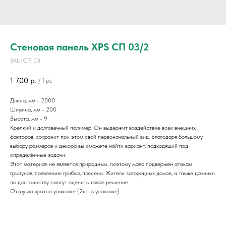
Стеновая панель XPS СП 03/2
SKU:
СП 03
1 700
р.
/
1 pc
Длина, мм - 2000
Ширина, мм - 200
Высота, мм - 9
Крепкий и долговечный полимер. Он выдержит воздействие всех внешних
факторов, сохранит при этом свой первоначальный вид. Благодаря большому
выбору размеров и
декора
вы сможете найти вариант, подходящий под
определённые задачи.
Этот материал не является природным, поэтому мало подвержен атакам
грызунов, появлению грибка, плесени. Жители загородных домов, а также дачники
по достоинству смогут оценить такое решение.
Отгрузка кратно упаковке (2шт. в упаковке)