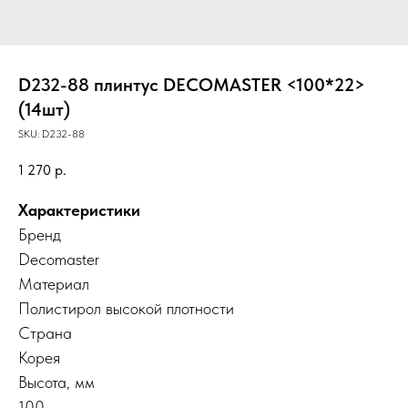
D232-88 плинтус DECOMASTER <100*22>
(14шт)
SKU:
D232-88
1 270
р.
Характеристики
Бренд
Decomaster
Материал
Полистирол высокой плотности
Страна
Корея
Высота, мм
100