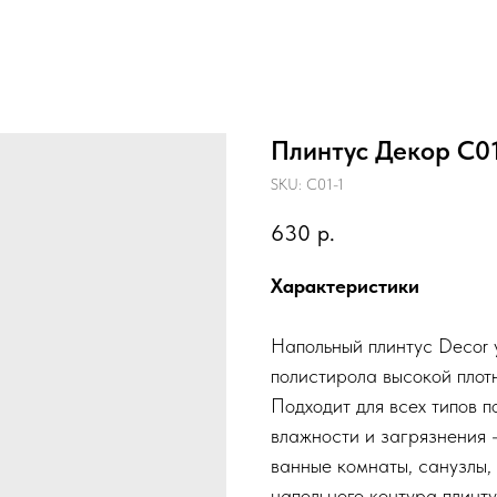
Плинтус Декор С01
SKU:
С01-1
630
р.
Характеристики
Напольный плинтус Decor 
полистирола высокой плот
Подходит для всех типов 
влажности и загрязнения -
ванные комнаты, санузлы,
напольного контура плинт