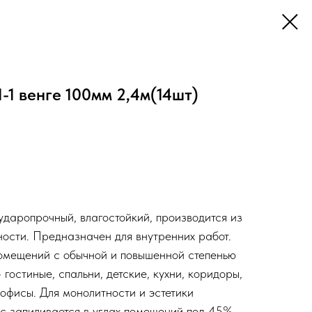
-1 венге 100мм 2,4м(14шт)
ударопрочный, влагостойкий, производится из
ности. Предназначен для внутренних работ.
помещений с обычной и повышенной степенью
 гостиные, спальни, детские, кухни, коридоры,
 офисы. Для монолитности и эстетики
ус запиливается в углах помещений под 45%.