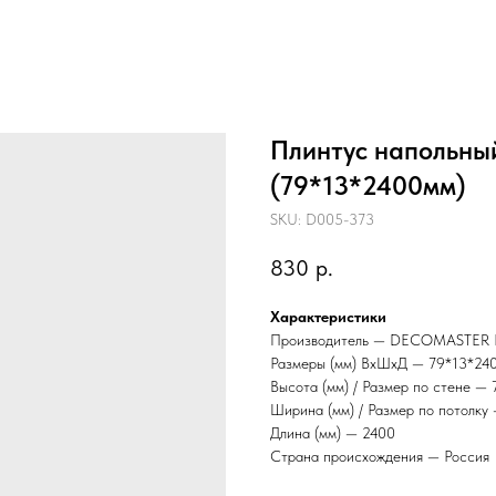
Плинтус напольн
(79*13*2400мм)
SKU:
D005-373
830
р.
Характеристики
Производитель — DECOMASTE
Размеры (мм) ВхШхД — 79*13*24
Высота (мм) / Размер по стене — 
Ширина (мм) / Размер по потолку
Длина (мм) — 2400
Страна происхождения — Россия