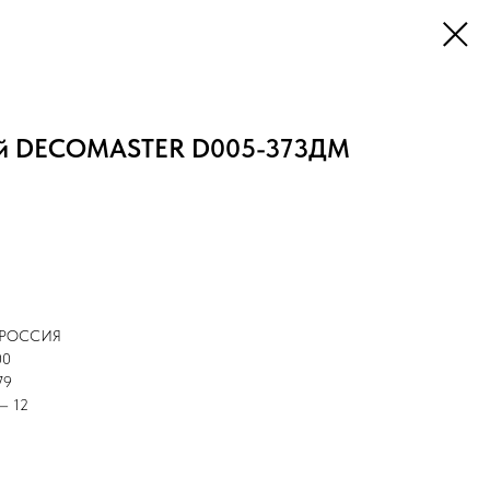
ый DECOMASTER D005-373ДМ
R РОССИЯ
00
79
 — 12