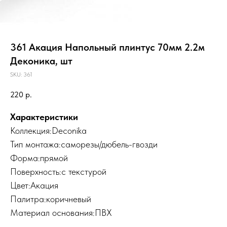
361 Акация Напольный плинтус 70мм 2.2м
Деконика, шт
SKU:
361
220
р.
Характеристики
Коллекция:Deconika
Тип монтажа:саморезы/дюбель-гвозди
Форма:прямой
Поверхность:с текстурой
Цвет:Акация
Палитра:коричневый
Материал основания:ПВХ