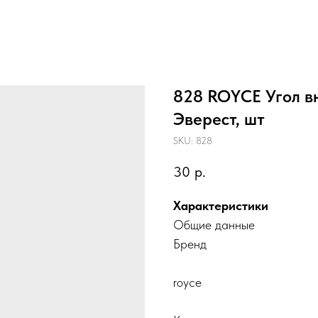
828 ROYCE Угол вн
Эверест, шт
SKU:
828
30
р.
Характеристики
Общие данные
Бренд
royce