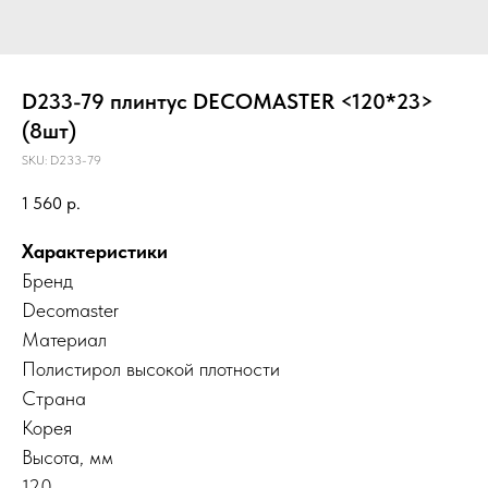
D233-79 плинтус DECOMASTER <120*23>
(8шт)
SKU:
D233-79
1 560
р.
Характеристики
Бренд
Decomaster
Материал
Полистирол высокой плотности
Страна
Корея
Высота, мм
120