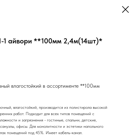
-1 айвори **100мм 2,4м(14шт)*
ный влагостойкий в ассортименте **100мм
очный, влагостойкий, производится из полистирола высокой
тренних работ. Подходит для всех типов помещений с
ажности и загрязнения - гостиные, спальни, детские,
 санузлы, офисы. Для монолитности и эстетики напольного
глах помещений под 45%. Имеет кабель-канал.