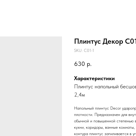
Плинтус Декор С01
SKU:
С01-1
630
р.
Характеристики
Плинтус напольный бесшов
2,4м
Напольный плинтус Decor ударопр
плотности. Предназначен для вну
обычной и повышенной степенью вл
кухни, коридоры, ванные комнаты,
контура плинтус запиливается в у