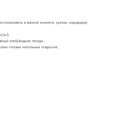
использовать в ванной комнате, кухнях, коридорах;
кг/м3;
жный клей/жидкие гвозди.;
всеми типами напольных покрытий;