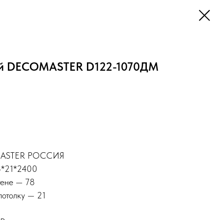
ый DECOMASTER D122-1070ДМ
MASTER РОССИЯ
8*21*2400
тене — 78
потолку — 21