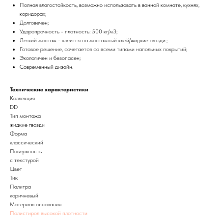
Полная влагостойкость, возможно использовать в ванной комнате, кухнях,
коридорах;
Долговечен;
Ударопрочность - плотность: 500 кг/м3;
Легкий монтаж - клеится на монтажный клей/жидкие гвозди.;
Готовое решение, сочетается со всеми типами напольных покрытий;
Экологичен и безопасен;
Современный дизайн.
Технические характеристики
Коллекция
DD
Тип монтажа
жидкие гвозди
Форма
классический
Поверхность
с текстурой
Цвет
Тик
Палитра
коричневый
Материал основания
Полистирол высокой плотности