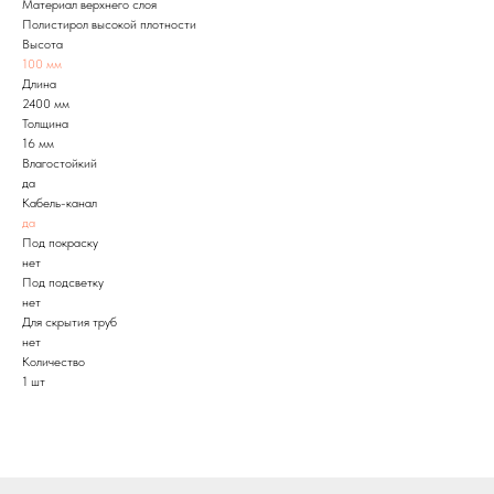
Материал верхнего слоя
Полистирол высокой плотности
Высота
100 мм
Длина
2400 мм
Толщина
16 мм
Влагостойкий
да
Кабель-канал
да
Под покраску
нет
Под подсветку
нет
Для скрытия труб
нет
Количество
1 шт