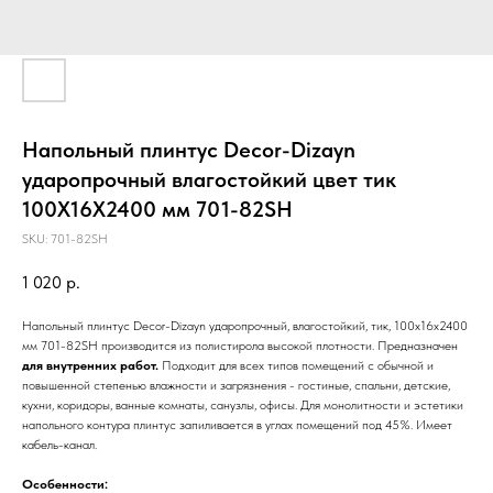
Напольный плинтус Decor-Dizayn
ударопрочный влагостойкий цвет тик
100Х16Х2400 мм 701-82SH
SKU:
701-82SH
1 020
р.
Напольный плинтус Decor-Dizayn ударопрочный, влагостойкий, тик, 100х16х2400
мм 701-82SH производится из полистирола высокой плотности. Предназначен
для внутренних работ.
Подходит для всех типов помещений с обычной и
повышенной степенью влажности и загрязнения - гостиные, спальни, детские,
кухни, коридоры, ванные комнаты, санузлы, офисы. Для монолитности и эстетики
напольного контура плинтус запиливается в углах помещений под 45%. Имеет
кабель-канал.
Особенности: