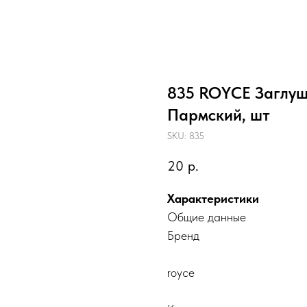
835 ROYCE Заглуш
Пармский, шт
SKU:
835
20
р.
Характеристики
Общие данные
Бренд
royce