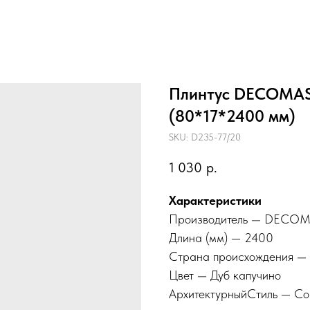
Плинтус DECOMAS
(80*17*2400 мм)
SKU:
D235-77/20
1 030
р.
Характеристики
Производитель — DECO
Длина (мм) — 2400
Страна происхождения — 
Цвет — Дуб капучино
АрхитектурныйСтиль — С