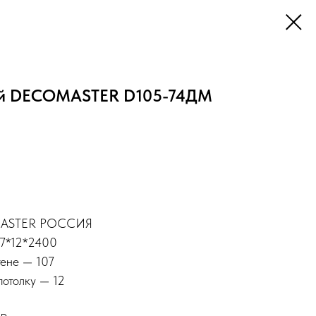
ый DECOMASTER D105-74ДМ
MASTER РОССИЯ
07*12*2400
тене — 107
потолку — 12