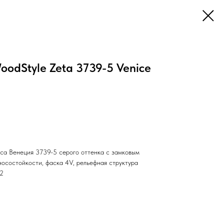
odStyle Zeta 3739-5 Venice
са Венеция 3739-5 серого оттенка с замковым
носостойкости, фаска 4V, рельефная структура
М2