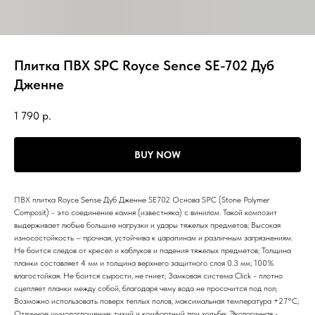
Плитка ПВХ SPC Royce Sence SE-702 Дуб
Дженне
1 790
р.
BUY NOW
ПВХ плитка Royce Sense Дуб Дженне SE702 Основа SPC (Stone Polymer
Composit) - это соединение камня (известняка) с винилом. Такой композит
выдерживает любые большие нагрузки и удары тяжелых предметов; Высокая
износостойкость – прочная, устойчива к царапинам и различным загрязнениям.
Не боится следов от кресел и каблуков и падения тяжелых предметов; Толщина
планки составляет 4 мм и толщина верхнего защитного слоя 0.3 мм; 100%
влагостойкая. Не боится сырости, не гниет; Замковая система Click - плотно
сцепляет планки между собой, благодаря чему вода не просочится под пол;
Возможно использовать поверх теплых полов, максимальная температура +27°С;
Отличное шумопоглощение: тихий и комфортный при ходьбе; Экологичная -