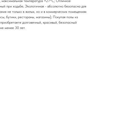
в, максимальная температура +27°С; Отличное
ный при ходьбе; Экологичная - абсолютно безопасна для
ания не только в жилых, но и в коммерческих помещениях
сы, бутики, рестораны, магазины); Покупая полы из
 приобретаете долговечный, красивый, безопасный
не менее 30 лет.