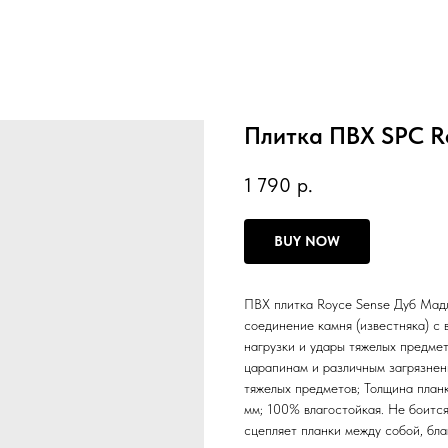
Плитка ПВХ SPC R
1 790
р.
BUY NOW
ПВХ плитка Royce Sense Дуб Мадл
соединение камня (известняка) с
нагрузки и удары тяжелых предмет
царапинам и различным загрязнени
тяжелых предметов; Толщина планк
мм; 100% влагостойкая. Не боится
сцепляет планки между собой, бла