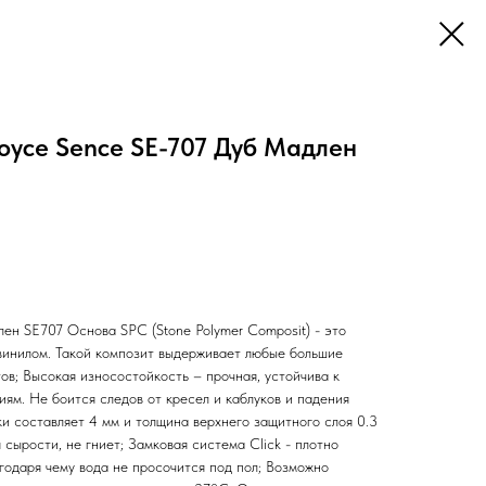
oyce Sence SE-707 Дуб Мадлен
ен SE707 Основа SPC (Stone Polymer Composit) - это
 винилом. Такой композит выдерживает любые большие
ов; Высокая износостойкость – прочная, устойчива к
ям. Не боится следов от кресел и каблуков и падения
и составляет 4 мм и толщина верхнего защитного слоя 0.3
 сырости, не гниет; Замковая система Click - плотно
годаря чему вода не просочится под пол; Возможно