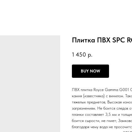
Плитка ПВХ SPC 
1 450
р.
BUY NOW
ПВХ плитка Royce Gamma G001 Ос
камня (известняка) с винилом. Та
тяжелых предметов; Высокая изно
загрязнениям. Не боится следов о
планки составляет 3,5 мм и толщи
боится сырости, не гниет; Замков
благодаря чему вода не просочитс