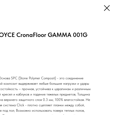
ROYCE CronaFloor GAMMA 001G
нова SPC (Stone Polymer Composit) - это соединение
кой композит выдерживает любые большие нагрузки и удары
состойкость – прочная, устойчива к царапинам и различным
т кресел и каблуков и падения тяжелых предметов; Толщина
на верхнего защитного слоя 0.3 мм; 100% влагостойкая. Не
ая система Click - плотно сцепляет планки между собой,
я под пол; Возможно использовать поверх теплых полов,