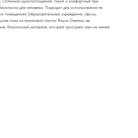
; Отличное шумопоглощение: тихий и комфортный при
безопасна для человека; Подходит для использования не
ких помещениях (образовательные учреждения, офисы,
купая полы из виниловой плитки Royce Gamma, вы
вый, безопасный материал, который прослужит вам не менее