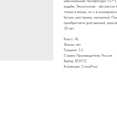
максимальная температура +27°С
ходьбе; Экологичная - абсолютно 
только в жилых, но и в коммерчес
бутики, рестораны, магазины); По
приобретаете долговечный, краси
30 лет.
Класс: 42
Фаска: нет
Толщина: 3.5
Страна Производителя: Россия
Бренд: ROYCE
Коллекция: CronaFloor