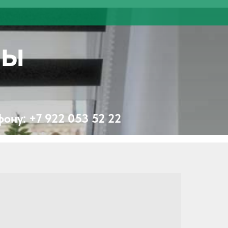
ры
фону:
+7 922 053 52 22