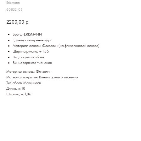
Erismann
60832-05
2200,00
р.
Бренд-ERISMANN
Единица измерения -рул
Материал основы-Флизелин (на флизелиновой основе)
Ширина рулона, м-1,06
Вид покрытия обоев
Винил горячего тиснения
Материал основы: Флизелин
Материал покрытия: Винил горячего тиснения
Тип обоев: Моющиеся
Длина, м: 10
Ширина, м: 1,06