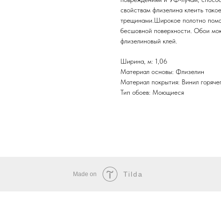
свойствам флизелина клеить тако
трещинами.Широкое полотно помог
бесшовной поверхности. Обои мою
флизелиновый клей.
Ширина, м: 1,06
Материал основы: Флизелин
Материал покрытия: Винил горяче
Тип обоев: Моющиеся
Tilda
Made on