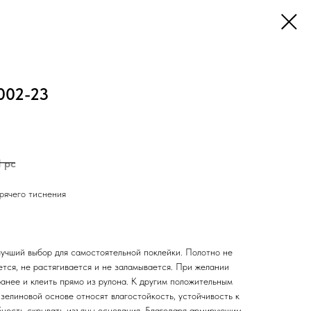
002-23
1 pc
рячего тиснения
учший выбор для самостоятельной поклейки. Полотно не
ется, не растягивается и не заламывается. При желании
анее и клеить прямо из рулона. К другим положительным
зелиновой основе относят влагостойкость, устойчивость к
ность скрывать изъяны основания. Благодаря армирующим