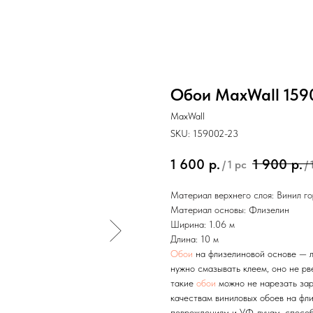
Обои MaxWall 159
MaxWall
SKU:
159002-23
1 600
р.
1 900
р.
/
1 pc
/
Материал верхнего слоя:
Винил го
Материал основы: Флизелин
Ширина: 1.06 м
Длина: 10 м
Обои
на флизелиновой основе — л
нужно смазывать клеем, оно не рв
такие
обои
можно не нарезать зар
качествам виниловых обоев на фли
повреждениям и УФ-лучам, способ