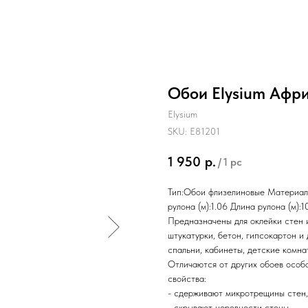
Обои Elysium Афр
Elysium
SKU:
Е81201
1 950
р.
/
1 pc
Тип:Обои флизелиновые Материал
рулона (м):1.06 Длина рулона (м):
Предназначены для оклейки стен 
штукатурки, бетон, гипсокартон и
спальни, кабинеты, детские комнат
Отличаются от других обоев особ
свойства:
- сдерживают микротрещины стен,
- скрывают неровности стены.