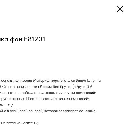
ика фон Е81201
 основы: Флизелин Материал верхнего слоя:Винил Ширина
10 Страна производства:Россия Вес брутто (кг/рул) :3.9
и потолков с любым типом основания внутри помещений:
 другие основы. Подходят для всех типов помещений:
ы и т. д.
ой флизелиновой основой, которая определяет основные
 на которые наклеены;