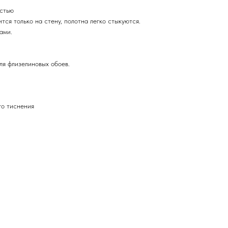
остью
ится только на стену, полотна легко стыкуются.
ами.
ля флизелиновых обоев.
го тиснения