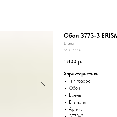
Обои 3773-3 ERI
Erismann
SKU:
3773-3
1 800
р.
Характеристики
Тип товара
Обои
Бренд
Erismann
Артикул
3773-3