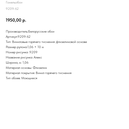
Гомельобои
9209-62
1950,00
р.
Производитель:Белорусские обои
Артикул:9209-62
Тип: Виниловые горячего тиснения ;флизелиновой основе
Размер рулона:1,06 × 10 м
Номер рисунка :9209
Название рисунка: Алекс
Ширина, м: 1,06
Материал основы: Флизелин
Материал покрытия: Винил горячего тиснения
Тип обоев: Моющиеся