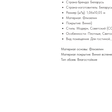
Страна бренда: Беларусь
Страна-изготовитель: Беларус
Размер (ш*д):
1,06x10,05
м
Материал:
Флизелин
Покрытие:
Винил
)
Стиль:
Модерн
,
Советский (С
Особенности:
Плотные
,
Свето
Вид помещения:
Для гостиной
,
Материал основы: Флизелин
Материал покрытия: Винил вспен
Тип обоев: Влагостойкие