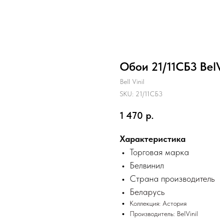
Обои 21/11СБ3 BelV
Bell Vinil
SKU:
21/11СБ3
1 470
р.
Характеристика
Торговая марка
Белвинил
Страна произв
одитель
Беларусь
Коллекция:
Астория
Производитель:
BelVinil