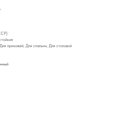
ь
ССР)
стойкие
Для прихожей
,
Для спальни
,
Для столовой
енный