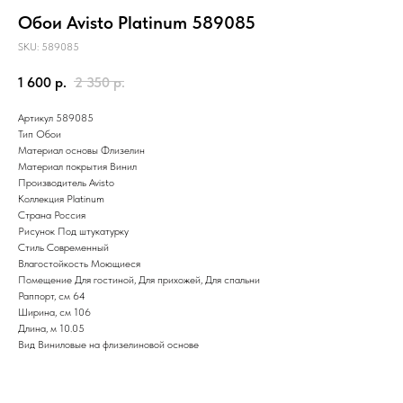
Обои Avisto Platinum 589085
SKU:
589085
1 600
р.
2 350
р.
Артикул 589085
Тип
Обои
Материал основы
Флизелин
Материал покрытия
Винил
Производитель
Avisto
Коллекция
Platinum
Страна
Россия
Рисунок Под штукатурку
Стиль
Современный
Влагостойкость
Моющиеся
Помещение
Для гостиной
,
Для прихожей
,
Для спальни
Раппорт, см 64
Ширина, см 106
Длина, м 10.05
Вид Виниловые на флизелиновой основе