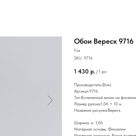
Обои Вереск 9716
Fох
SKU:
9716
1 430
р.
/
1 pc
Производитель:Фокс
Артикул:9716
Тип:Вспененный винил на флизели
Размер рулона:1,06 × 10 м
Название рисунка:Вереск
Ширина, м: 1,06
Материал основы: Флизелин
Материал покрытия: Винил вспен