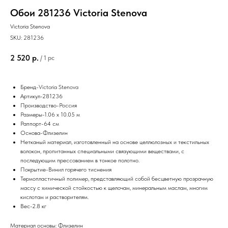
Обои 281236 Victoria Stenova
Victoria Stenova
SKU:
281236
2 520
р.
/
1 pc
Бренд-
Vi
ctoria Stenova
Артикул-281236
Производство-Россия
Размеры-1.06 x 10.05 м
Раппорт-64 см
Основа-Флизелин
Нетканый материал, изготовленный на основе целлюлозных и текстильных
волокон, пропитанных специальными связующими веществами, с
последующим прессованием в тонкое полотно.
Покрытие-Винил горячего тиснения
Термопластичный полимер, представляющий собой бесцветную прозрачную
массу с химической стойкостью к щелочам, минеральным маслам, многим
кислотам и растворителям.
Вес-2.8 кг
Материал основы: Флизелин