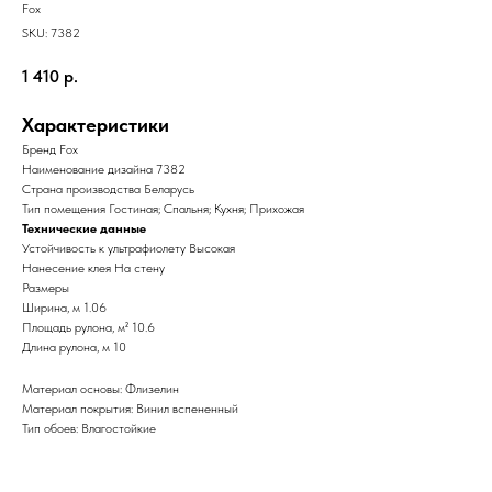
Fox
SKU:
7382
1 410
р.
Характеристики
Бренд Fox
Наименование дизайна 7382
Страна производства Беларусь
Тип помещения Гостиная; Спальня; Кухня; Прихожая
Технические данные
Устойчивость к ультрафиолету Высокая
Нанесение клея На стену
Размеры
Ширина, м 1.06
Площадь рулона, м² 10.6
Длина рулона, м 10
Материал основы: Флизелин
Материал покрытия: Винил вспененный
Тип обоев: Влагостойкие