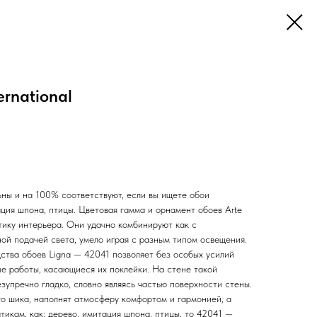
rnational
льны и на 100% соответствуют, если вы ищете обои
ция шпона, птицы. Цветовая гамма и орнамент обоев Arte
тику интерьера. Они удачно комбинируют как с
ной подачей света, умело играя с разным типом освещения.
ства обоев Ligna — 42041 позволяет без особых усилий
е работы, касающиеся их поклейки. На стене такой
езупречно гладко, словно являясь частью поверхности стены.
о шика, наполнят атмосферу комфортом и гармонией, а
тикам, как: дерево, имитация шпона, птицы, то 42041 —