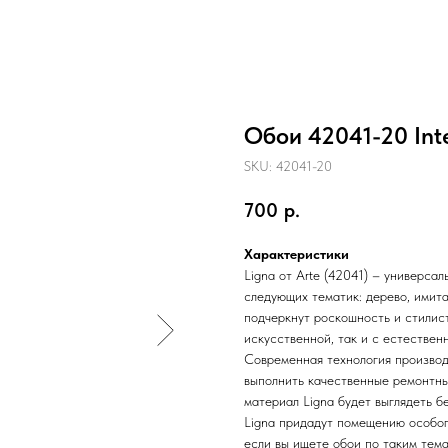
Обои 42041-20 Inte
SKU:
42041-20
700
р.
Характеристики
Ligna от Arte (42041) – универса
следующих тематик: дерево, имита
подчеркнут роскошность и стилис
искусственной, так и с естествен
Современная технология производ
выполнить качественные ремонтны
материал Ligna будет выглядеть б
Ligna придадут помещению особог
если вы ищете обои по таким тема