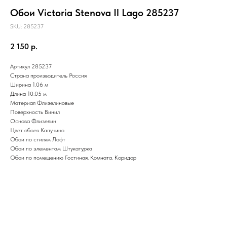
Обои Victoria Stenova Il Lago 285237
SKU:
285237
2 150
р.
Артикул 285237
Страна производитель
Россия
Ширина 1.06 м
Длина 10.05 м
Материал
Флизелиновые
Поверхность Винил
Основа Флизелин
Цвет обоев
Капучино
Обои по стилям
Лофт
Обои по элементам
Штукатурка
Обои по помещению
Гостиная
.
Комната
.
Коридор