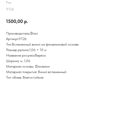
Fox
9726
1500,00
р.
Производитель:Фокс
Артикул:9726
Тип:Вспененный винил на флизелиновой основе
Размер рулона:1,06 × 10 м
Название рисунка:Вереск
Ширина, м: 1,06
Материал основы: Флизелин
Материал покрытия: Винил вспененный
Тип обоев: Влагостойкие