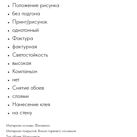
Положение рисунка
без подгона
Принт/рисунок
однотонный
Фактура
фактурная
Светостойкость
высокая
Компаньон
нет
Снятие обоев
слоями
Нанесение клея
на стену
Материал основы: Флизелин
Материал покрытия: Винил горячего тиснения
Тип обоев: Моющиеся