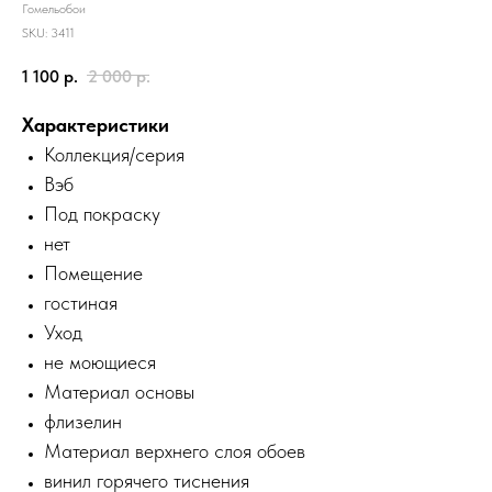
Гомельобои
SKU:
3411
1 100
р.
2 000
р.
Характеристики
Коллекция/серия
Вэб
Под покраску
нет
Помещение
гостиная
Уход
не моющиеся
Материал основы
флизелин
Материал верхнего слоя обоев
винил горячего тиснения