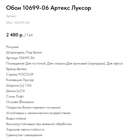
Обои 10699-06 Артекс Луксор
Артекс
SKU:
10699-06
2 480
р.
/
1 pc
Рисунок
Штукатурка, Под бетон
Артикул 10699-06
Помещение
Для гостиной
,
Для спальни
,
Для прихожей (коридора)
,
Для офиса
Бренд
Артекс
Страна
РОССИЯ
Коллекция
Луксо
р
Ширина (м) 1.06
Длина (м)10
Стиль Лофт
Основа
Флизелин
Покрытие
Винил горячего тиснения
Устойчивые к механическим воздействиям
Водостойкие
Высокоустойчивые при влажной обработке
Хорошая светостойкость
Сдвинутое совмещение