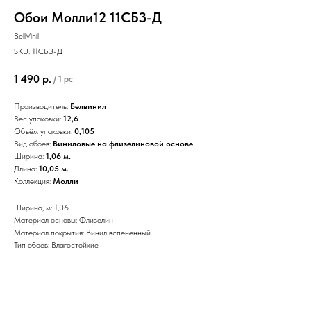
Обои Молли12 11СБЗ-Д
BellVinil
SKU:
11СБЗ-Д
1 490
р.
/
1 pc
Производитель:
Белвинил
Вес упаковки:
12,6
Объём упаковки:
0,105
Вид обоев:
Виниловые на флизелиновой основе
Ширина:
1,06 м.
Длина:
10,05 м.
Коллекция:
Молли
Ширина, м: 1,06
Материал основы: Флизелин
Материал покрытия: Винил вспененный
Тип обоев: Влагостойкие