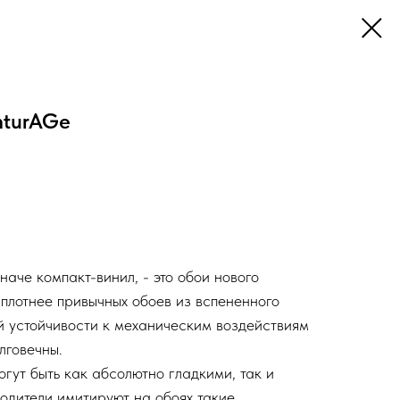
nturAGe
наче компакт-винил, - это обои нового
 плотнее привычных обоев из вспененного
й устойчивости к механическим воздействиям
лговечны.
гут быть как абсолютно гладкими, так и
одители имитируют на обоях такие