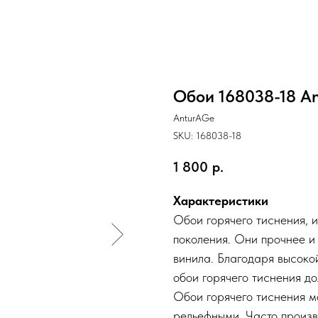
Обои 168038-18 A
AnturAGe
SKU:
168038-18
1 800
р.
Характеристики
Обои горячего тиснения, и
поколения. Они прочнее и
винила. Благодаря высоко
обои горячего тиснения до
Обои горячего тиснения мо
рельефными. Часто произв