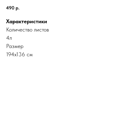
490
р.
Характеристики
Количество листов
4л
Размер
194х136 см