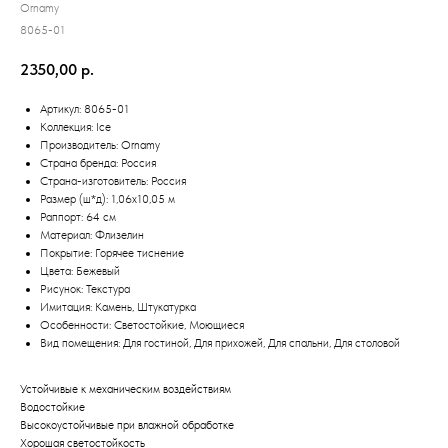
Ornamy
8065-01
2350,00
р.
Артикул: 8065-01
Коллекция:
Ice
Производитель:
Ornamy
Страна бренда: Россия
Страна-изготовитель: Россия
Размер (ш*д):
1,06x10,05
м
Раппорт: 64 см
Материал:
Флизелин
Покрытие:
Горячее тиснение
Цвета:
Бежевый
Рисунок:
Текстура
Имитация:
Камень
,
Штукатурка
Особенности:
Светостойкие
,
Моющиеся
Вид помещения:
Для гостиной
,
Для прихожей
,
Для спальни
,
Для столовой
Устойчивые к механическим воздействиям
Водостойкие
Высокоустойчивые при влажной обработке
Хорошая светостойкость