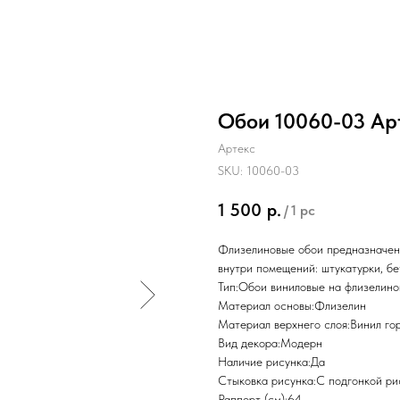
Обои 10060-03 Ар
Артекс
SKU:
10060-03
1 500
р.
/
1 pc
Флизелиновые обои предназначены
внутри помещений: штукатурки, бе
Тип:Обои виниловые на флизелино
Материал основы:Флизелин
Материал верхнего слоя:Винил го
Вид декора:Модерн
Наличие рисунка:Да
Стыковка рисунка:С подгонкой ри
Раппорт (см):64