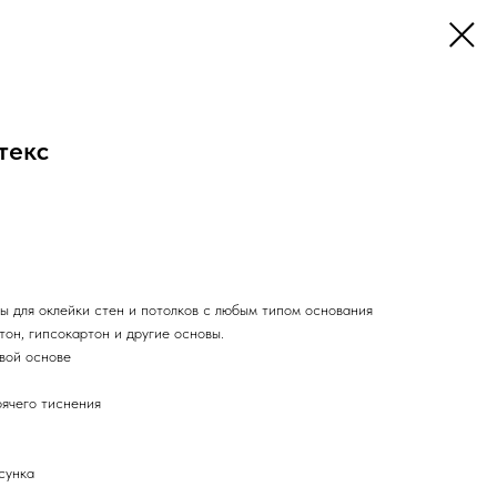
текс
 для оклейки стен и потолков с любым типом основания
тон, гипсокартон и другие основы.
вой основе
рячего тиснения
сунка