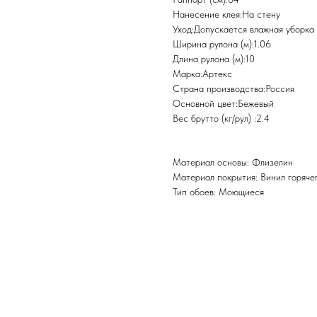
Нанесение клея:На стену
Уход:Допускается влажная уборка
Ширина рулона (м):1.06
Длина рулона (м):10
Марка:Артекс
Страна производства:Россия
Основной цвет:Бежевый
Вес брутто (кг/рул) :2.4
Материал основы: Флизелин
Материал покрытия: Винил горяче
Тип обоев: Моющиеся