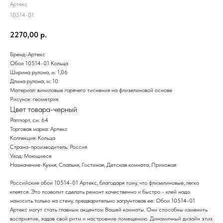
Артекс
10514-01
2270,00
р.
Бренд-Артекс
Обои 10514-01 Кольца
Ширина рулона, м: 1,06
Длина рулона, м: 10
Материал: виниловые горячего тиснения на флизелиновой основе
Рисунок: геометрия
Цвет товара-черный
Раппорт, см: 64
Торговая марка: Артекс
Коллекция: Кольца
Страна-производитель: Россия
Уход: Моющиеся
Назначение-Кухня, Спальня, Гостиная, Детская комната, Прихожая
Российские обои 10514-01 Артекс, благодаря тому, что флизелиновые, легко
клеятся. Это позволит сделать ремонт качественно и быстро - клей надо
наносить только на стену, предварительно загрунтовав ее. Обои 10514-01
Артекс могут стать главным акцентом Вашей комнаты. Они способны изменить
восприятие, задав свой ритм и настроение помещению. Динамичный дизайн этих