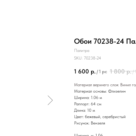
Обои 70238-24 Па
Палитра
SKU:
70238-24
1 600
р.
1 800
р.
/
1 pc
/
Материал верхнего слоя:
Винил го
Материал основы: Флизелин
Ширина: 1.06 м
Раппорт: 64 см
Длина: 10 м
Цвет: бежевый, серебристый
Рисунок: Вензеля
Ширина, м: 1,06