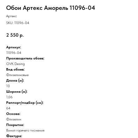
Обои Артекс Аморель 11096-04
Артекс
SKU:
11096-04
2 550
р.
Артикул:
11096-04
Производитель обоев:
OVK Desing
Вид обоев:
Флизелиновые
Длина (м):
10
Ширина (м):
1,06
Раппорт/подбор (см):
64
Основа:
Флизелин
Покрытие:
Винил горячего тиснения
Фактура: